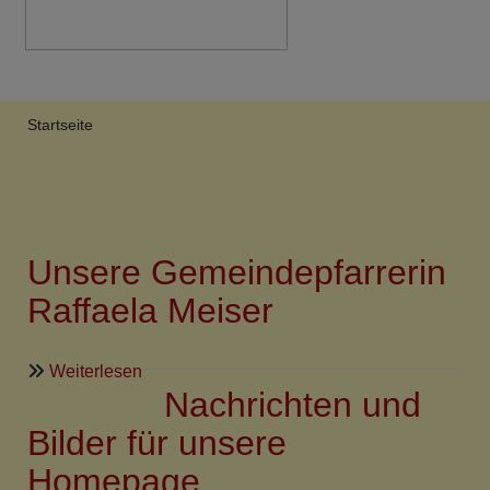
Breadcrumb
Startseite
Unsere Gemeindepfarrerin
Raffaela Meiser
über
Weiterlesen
Nachrichten und
Unsere
Gemeindepfarrerin
Bilder für unsere
Raffaela
Homepage...
Meiser