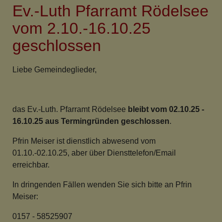
Ev.-Luth Pfarramt Rödelsee
ab
01.02.26
vom 2.10.-16.10.25
in
geschlossen
Mainbernheim
Liebe Gemeindeglieder,
das Ev.-Luth. Pfarramt Rödelsee
bleibt vom 02.10.25 -
16.10.25 aus Termingründen geschlossen
.
Pfrin Meiser ist dienstlich abwesend vom
01.10.-02.10.25, aber über Diensttelefon/Email
erreichbar.
In dringenden Fällen wenden Sie sich bitte an Pfrin
Meiser:
0157 - 58525907