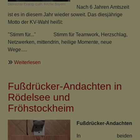
Bildrechte
Evang.-Luth. Kirche Bayern
Nach 6 Jahren Amtszeit
ist es in diesem Jahr wieder soweit. Das diesjährige
Motto der KV-Wahl heißt:
"Stimm für..." Stimm für Teamwork, Herzschlag,
Netzwerken, mittendrin, heilige Momente, neue
Wege.....
über
Weiterlesen
KV
-
Fußdrücker-Andachten in
Wahl
2024
Rödelsee und
Fröhstockheim
Fußdrücker-Andachten
In beiden