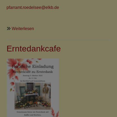
pfarramt.roedelsee@elkb.de
über
Weiterlesen
Ev.-
Luth
Erntedankcafe
Pfarramt
Rödelsee
vom
2.10.-16.10.25
geschlossen