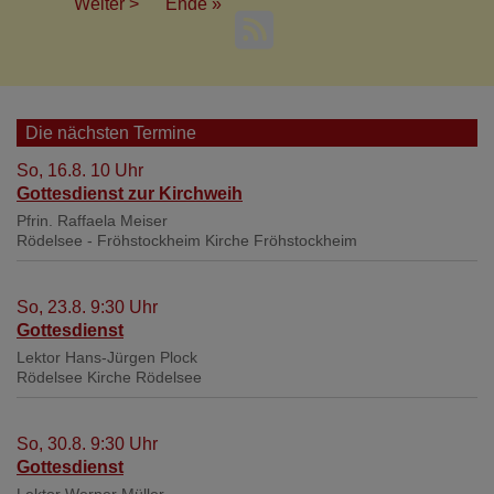
Seite
Nächste
Weiter >
Last
Ende »
Seite
page
Die nächsten Termine
So, 16.8. 10 Uhr
Gottesdienst zur Kirchweih
Pfrin. Raffaela Meiser
Rödelsee - Fröhstockheim
Kirche Fröhstockheim
So, 23.8. 9:30 Uhr
Gottesdienst
Lektor Hans-Jürgen Plock
Rödelsee
Kirche Rödelsee
So, 30.8. 9:30 Uhr
Gottesdienst