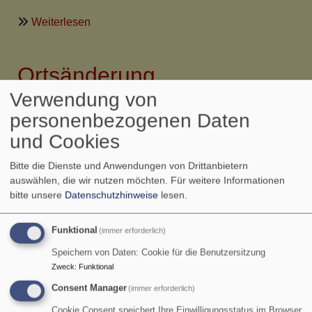
über
Weiterlesen
Ortsänderung
Weinleseandacht
Ortsänderung
Himmelfahrtsgottesdienst
Verwendung von
personenbezogenen Daten
Achtung - Achtung - Achtung - Achtung - Achtung -
und Cookies
Achtung - Achtung
Bitte die Dienste und Anwendungen von Drittanbietern
auswählen, die wir nutzen möchten.
Für weitere Informationen
bitte unsere
Datenschutzhinweise
lesen.
Aufgrund der unbeständigen Wetterlage findet der
regionale Himmelfahrtsgottesdienst
Funktional
(immer erforderlich)
am
29.5.25 um 10 Uhr in der ev. Kirche
Speichern von Daten: Cookie für die Benutzersitzung
Mainbernheim
statt.
Zweck
:
Funktional
Consent Manager
(immer erforderlich)
Danach gibts wie gewohnt Bratwurst und Getränke.
Cookie Consent speichert Ihre Einwilligungsstatus im Browser