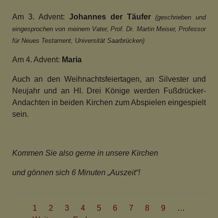
Am 3. Advent:
Johannes der Täufer
(geschrieben und
eingesprochen von meinem Vater,
Prof. Dr. Martin Meiser, Professor
für
Neues Testament, Universität Saarbrücken)
Am 4. Advent:
Maria
Auch an den Weihnachtsfeiertagen,
an Silvester und
Neujahr und
an Hl. Drei Könige werden
Fußdrücker-
Andachten in beiden Kirchen
zum Abspielen eingespielt
sein.
Kommen Sie also gerne in unsere Kirchen
und gönnen sich 6 Minuten „Auszeit“!
Seitennummerierung
Aktuelle
1
Seite
2
Seite
3
Seite
4
Seite
5
Seite
6
Seite
7
Seite
8
Seite
9
…