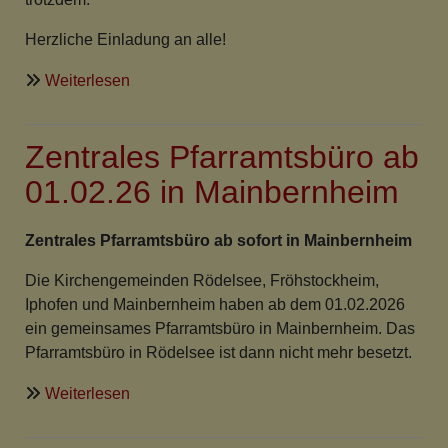
Herzliche Einladung an alle!
über
Weiterlesen
reg.
Himmelfahrtsgottesdienst
Zentrales Pfarramtsbüro ab
wetterbedingt
in
01.02.26 in Mainbernheim
ev.
Kirche
Zentrales Pfarramtsbüro ab sofort in Mainbernheim
Mainbernheim
Die Kirchengemeinden Rödelsee, Fröhstockheim,
Iphofen und Mainbernheim haben ab dem 01.02.2026
ein gemeinsames Pfarramtsbüro in Mainbernheim. Das
Pfarramtsbüro in Rödelsee ist dann nicht mehr besetzt.
über
Weiterlesen
Zentrales
Pfarramtsbüro