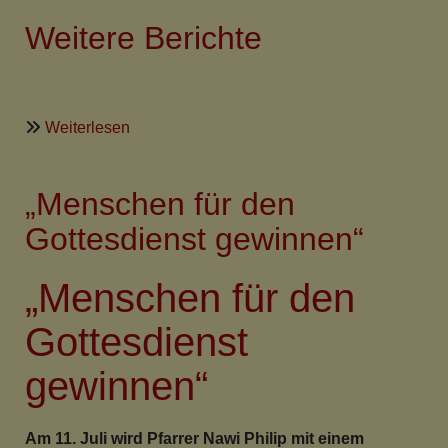
Weitere Berichte
über
Weiterlesen
Presse
und
„Menschen für den
Predigt
zu
Gottesdienst gewinnen“
Nawi
Philips
„Menschen für den
Einführung
Gottesdienst
gewinnen“
Am 11. Juli wird Pfarrer Nawi Philip mit einem