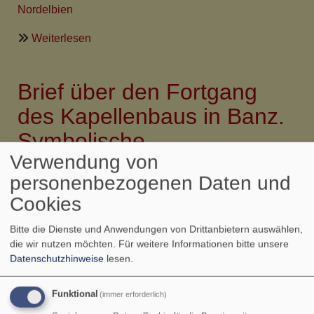
Nordelbien
über
Weiterlesen
Mitarbeit
in
Brief über den Fortgang
Papua
Neuguinea,
des Kapellenbaus in Banz.
besonders
Symbolische
LCCB
Banz
Verwendung von
Grundsteinlegung
personenbezogenen Daten und
Cookies
Rev. Horst & Helene Gerber Lutheran Church College
Banz P.O.Box 72, Mt. Hagen, WHP Papua New Guinea
Bitte die Dienste und Anwendungen von Drittanbietern auswählen,
die wir nutzen möchten.
Für weitere Informationen bitte unsere
Banz, 07.03.10
Datenschutzhinweise
lesen.
(
vergleiche auch diese Nachricht mit Plänen
)
Funktional
(immer erforderlich)
RUNDBRIEF