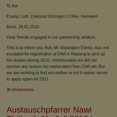
To the
Evang. Luth. Dekanat Kitzingen C/ Rev. Hanstein
Banz, 28.01.2010
Dear friends engaged in our partnership relation,
This is to inform you that, Mr. Malangton Eliesa, was not
excepted for regisitration at DWI in Madang to pick up
his studies during 2010. Unfortunately we did not
receive any reason nor explanation from DWI yet. Bur
we are working to find out wether or not it makes sense
to apply again for 2011.
über
Weiterlesen
Ein
Brief
Austauschpfarrer Nawi
aus
Banz