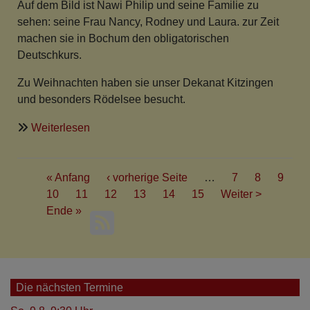
Auf dem Bild ist Nawi Philip und seine Familie zu
sehen: seine Frau Nancy, Rodney und Laura. zur Zeit
machen sie in Bochum den obligatorischen
Deutschkurs.
Zu Weihnachten haben sie unser Dekanat Kitzingen
und besonders Rödelsee besucht.
über
Weiterlesen
Austauschpfarrer
Nawi
Seitennummerierung
Philip
First
« Anfang
Vorherige
‹ vorherige Seite
…
Seite
7
Seite
8
Seite
9
ab
page
Seite
10
Seite
11
Aktuelle
12
Seite
Seite
13
Seite
14
Seite
15
Nächste
Weiter >
11.
Last
Ende »
Seite
Seite
Juli
page
2010
in
Rödelsee/Dekanat
Die nächsten Termine
Kitzingen