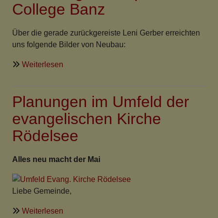
College Banz
Klinikseelsorge
Über die gerade zurückgereiste Leni Gerber erreichten
uns folgende Bilder von Neubau:
über
Weiterlesen
Erste
Bilder
Planungen im Umfeld der
von
der
evangelischen Kirche
Errichtung
Rödelsee
der
Kapelle
im
Alles neu macht der Mai
College
Banz
Liebe Gemeinde,
über
Weiterlesen