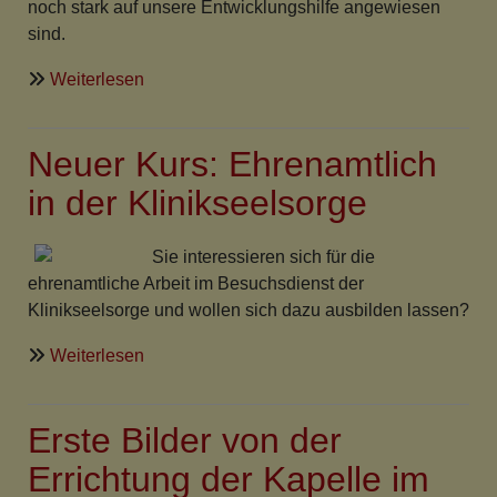
noch stark auf unsere Entwicklungshilfe angewiesen
sind.
über
Weiterlesen
Evangelische
Partnerschaft
Neuer Kurs: Ehrenamtlich
heute
-
in der Klinikseelsorge
Partnerschaftssonntag
2010
Sie interessieren sich für die
ehrenamtliche Arbeit im Besuchsdienst der
Klinikseelsorge und wollen sich dazu ausbilden lassen?
über
Weiterlesen
Neuer
Kurs:
Erste Bilder von der
Ehrenamtlich
in
Errichtung der Kapelle im
der