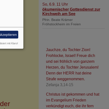
So, 6.9. 11 Uhr
ökumenischer Gottesdienst zur
Kirchweih am See
Pfrin. Beate Krämer
Fröhstockheim
im Freien
akzeptieren
isiert mit Klaro!
Jauchze, du Tochter Zion!
Frohlocke, Israel! Freue dich
und sei fröhlich von ganzem
Herzen, du Tochter Jerusalem!
Denn der HERR hat deine
Strafe weggenommen.
Zefanja 3,14-15
Christus ist gekommen und hat
im Evangelium Frieden
 der
verkündigt euch, die ihr fern