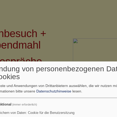
e
nbesuch
+
bendmahl
gespräche
ndung von personenbezogenen Da
ookies
enste und Anwendungen von Drittanbietern auswählen, die wir nutzen 
rmationen bitte unsere
Datenschutzhinweise
lesen.
ktional
(immer erforderlich)
eren- und
ichern von Daten: Cookie für die Benutzersitzung