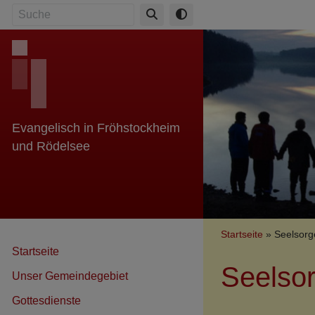
Direkt
Suche
zum
Inhalt
Evangelisch in Fröhstockheim
und Rödelsee
Breadcr
Startseite
Seelsorg
Startseite
Seelso
Unser Gemeindegebiet
Gottesdienste