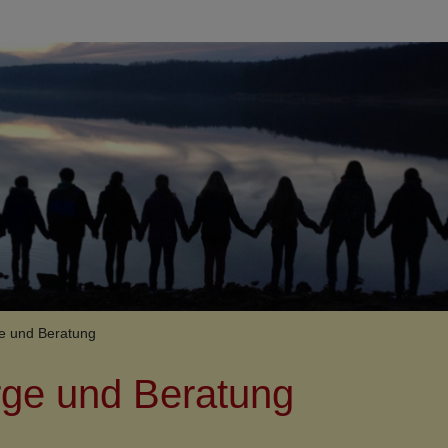
Fußbereichsme
Kontakt
Cookie-Einstellungen
umb
e und Beratung
rge und Beratung