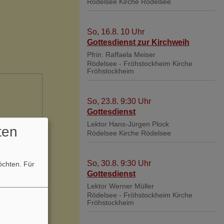
Rödelsee
Kirche Rödelsee
So, 16.8. 10 Uhr
Gottesdienst zur Kirchweih
Pfrin. Raffaela Meiser
Rödelsee - Fröhstockheim
Kirche
Fröhstockheim
So, 23.8. 9:30 Uhr
Gottesdienst
Lektor Hans-Jürgen Plock
ten
Rödelsee
Kirche Rödelsee
So, 30.8. 9:30 Uhr
möchten.
Für
Gottesdienst
Lektor Werner Müller
Rödelsee - Fröhstockheim
Kirche
Fröhstockheim