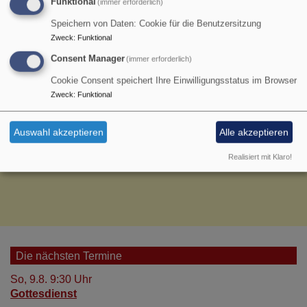
Gemeindeteam/Kirchenvorstand
Funktional
(immer erforderlich)
(März und Oktober)
Speichern von Daten: Cookie für die Benutzersitzung
Zweck
:
Funktional
Consent Manager
(immer erforderlich)
Cookie Consent speichert Ihre Einwilligungsstatus im Browser
Zweck
:
Funktional
Auswahl akzeptieren
Alle akzeptieren
Realisiert mit Klaro!
Die nächsten Termine
So, 9.8. 9:30 Uhr
Gottesdienst