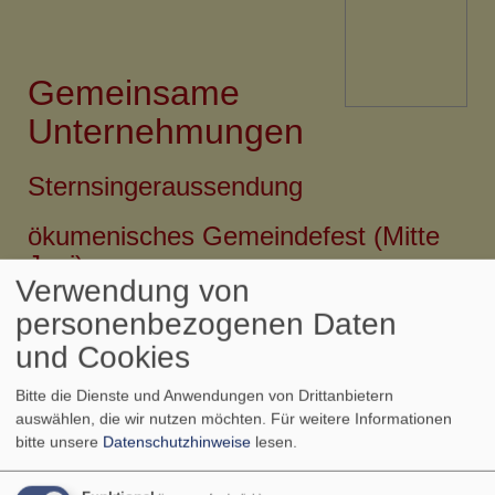
Gemeinsame
Unternehmungen
Sternsingeraussendung
ökumenisches Gemeindefest (Mitte
Juni)
Verwendung von
Kirchweihgottesdienst (1.
personenbezogenen Daten
Wochenende im September)
und Cookies
Weinleseandacht (letzter Mittwoch im
Bitte die Dienste und Anwendungen von Drittanbietern
September)
auswählen, die wir nutzen möchten.
Für weitere Informationen
bitte unsere
Datenschutzhinweise
lesen.
Gemeinsame Sitzung kath.