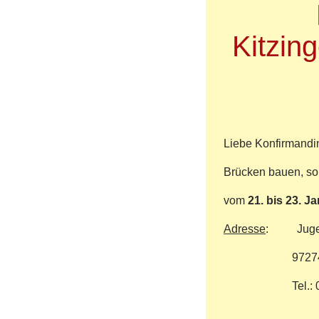
der
Ver
Kitzin
der
EM
Zer
für
den
Sch
Liebe Konfirmandin
Brücken bauen, so
vom
21. bis 23. J
Adresse
: Jugen
97274 Le
Tel.: 0936