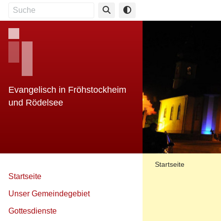
Direkt
Suche
zum
Inhalt
Evangelisch in Fröhstockheim
und Rödelsee
Breadcr
Startseite
Startseite
Unser Gemeindegebiet
Gottesdienste