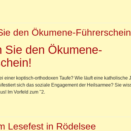
r
firmandenfreizeit
1
ie den Ökumene-Führerschein
 Sie den Ökumene-
chein!
ei einer koptisch-orthodoxen Taufe? Wie läuft eine katholische 
festiert sich das soziale Engagement der Heilsarmee? Sie wis
us! Im Vorfeld zum "2.
r
hen
om Lesefest in Rödelsee