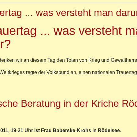
1&2012
ertag ... was versteht man daru
ions
auertag ... was versteht 
hering
r?
rnationale
endbegegnung
denken wir an diesem Tag den Toten von Krieg und Gewaltherrs
eltkrieges regte der Volksbund an, einen nationalen Trauertag
r
kstrauertag
sche Beratung in der Kriche Röd
s
teht
n
unter?
011, 19-21 Uhr ist Frau Baberske-Krohs in Rödelsee.