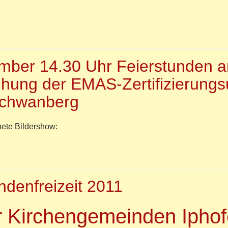
r
lagzeilen
mber 14.30 Uhr Feierstunden a
spapers
eihung der EMAS-Zertifizierung
G
Schwanberg
r
erische
nete Bildershow:
che
r
ember
ndenfreizeit 2011
30
erstunden
r Kirchengemeinden Iphof
äßlich