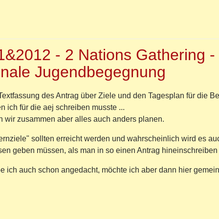
mene-
rerschein!
r
er
m
&2012 - 2 Nations Gathering -
efest
ionale Jugendbegegnung
elsee
Textfassung des Antrag über Ziele und den Tagesplan für die 
 ich für die aej schreiben musste ...
wir zusammen aber alles auch anders planen.
ernziele" sollten erreicht werden und wahrscheinlich wird es au
n geben müssen, als man in so einen Antrag hineinschreiben 
e ich auch schon angedacht, möchte ich aber dann hier gemei
r
G