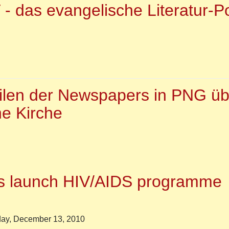
 das evangelische Literatur-Po
r
IPORT
ilen der Newspapers in PNG üb
ngelische
he Kirche
ratur-
al
s launch HIV/AIDS programme
day, December 13, 2010