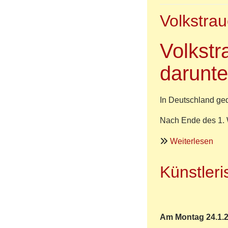
201
Volkstrau
-
2
Nat
Volkstr
Gat
darunte
-
Inte
Jug
In Deutschland ge
Nach Ende des 1. W
übe
Weiterlesen
Vol
...
Künstleri
wa
vers
ma
dar
Am Montag 24.1.2