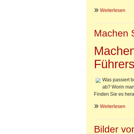
übe
Weiterlesen
Kon
201
Machen S
Machen
Führers
Was passiert b
ab? Worin mani
Finden Sie es hera
übe
Weiterlesen
Mac
Sie
Bilder v
den