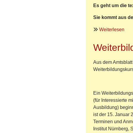
Es geht um die te
Sie kommt aus d
übe
Weiterlesen
Kün
Ber
Weiterbi
in
der
Aus dem Amtsblatt
Kri
Weiterbildungskur
Röd
-
Text
Ein Weiterbildungsk
in
(für Interessierte 
uns
Ausbildung) begin
Kir
ist der 15. Januar 
Terminen und Anmel
Institut Nürnberg,