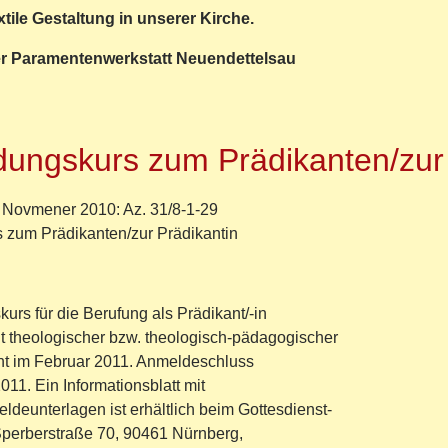
xtile Gestaltung in unserer Kirche.
er Paramentenwerkstatt Neuendettelsau
r
stlerische
atung
ldungskurs zum Prädikanten/zur
 Novmener 2010: Az. 31/8-1-29
che
s zum Prädikanten/zur Prädikantin
elsee
ilien
urs für die Berufung als Prädikant/-in
mit theologischer bzw. theologisch-pädagogischer
erer
nt im Februar 2011. Anmeldeschluss
che
2011. Ein Informationsblatt mit
deunterlagen ist erhältlich beim Gottesdienst-
 Sperberstraße 70, 90461 Nürnberg,