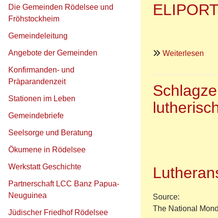
ELIPORT -
Die Gemeinden Rödelsee und
Fröhstockheim
Gemeindeleitung
Angebote der Gemeinden
übe
Weiterlesen
EL
Konfirmanden- und
-
Präparandenzeit
Schlagze
das
Stationen im Leben
eva
lutherisc
Lite
Hauptnavigation
Gemeindebriefe
Port
Seelsorge und Beratung
Ökumene in Rödelsee
Werkstatt Geschichte
Lutheran
Partnerschaft LCC Banz Papua-
Neuguinea
Source:
The National Mon
Jüdischer Friedhof Rödelsee