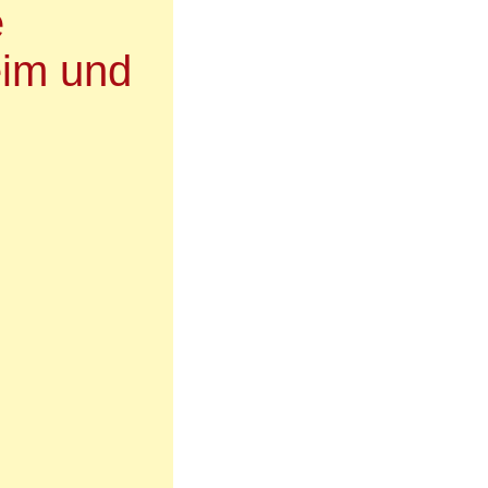
e
eim und