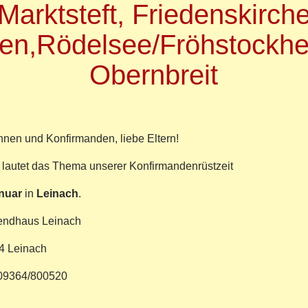
Marktsteft, Friedenskirch
leihung
gen,Rödelsee/Fröhstockh
AS-
Obernbreit
tifizierungsurkunde
wanberg
nen und Konfirmanden, liebe Eltern!
 lautet das Thema unserer Konfirmandenrüstzeit
anuar
in
Leinach
.
dhaus Leinach
inach
4/800520