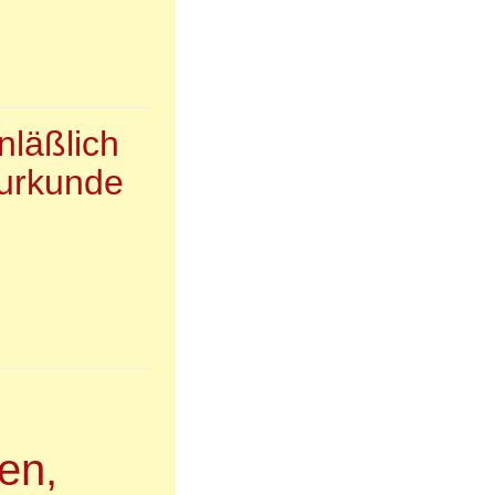
nläßlich
surkunde
en,