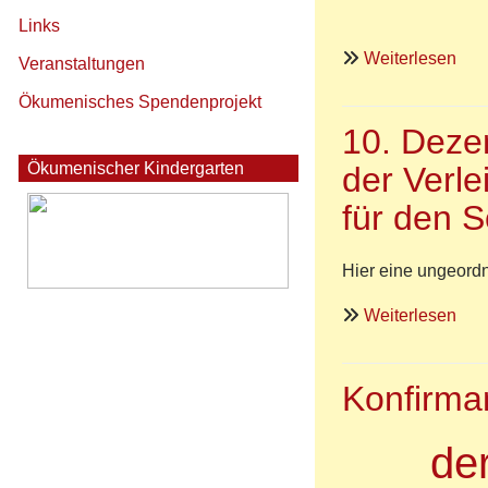
Links
übe
Weiterlesen
Veranstaltungen
Sch
Ökumenisches Spendenprojekt
der
10. Deze
New
in
Ökumenischer Kindergarten
der Verl
PN
für den 
übe
die
luth
Hier eine ungeord
Kir
übe
Weiterlesen
10.
Dez
Konfirma
14.
Uhr
Fei
de
anl