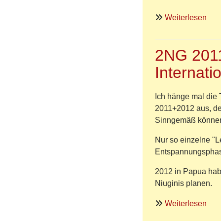
Öku
Füh
übe
Weiterlesen
Bild
vo
2NG 2011
Les
in
Internat
Röd
Ich hänge mal die 
2011+2012 aus, den
Sinngemäß können 
Nur so einzelne "L
Entspannungsphase
2012 in Papua hab
Niuginis planen.
übe
Weiterlesen
2N