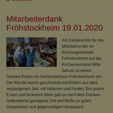
Mose
-
Mitarbeiterdank
wenn
Holzwürmer
Fröhstockheim 19.01.2020
eine
Pyramide
Als Dankeschön für die
bauen
Mitarbeit in der ev.
Kirchengemeinde
Fröhstockheim lud der
Kirchenvorstand Mitte
Bildrechte
beim Autor
Januar zu einem
Dankes-Essen ins Gemeindehaus Fröhstockheim ein.
Die Wände waren geschmückt mit Bildern aus dem
vergangenen Jahr, mit Aktionen und Festen. Bei gutem
Essen und leckerem Wein gab es nach dem Dankes-
Gottesdienst genügend Zeit und Muße zu guten
Gesprächen und gegenseitigem Austausch.