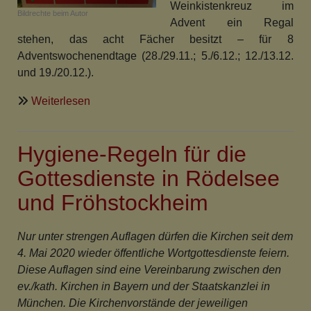
Weinkistenkreuz im
Bildrechte
beim Autor
Advent ein Regal
stehen, das acht Fächer besitzt – für 8
Adventswochenendtage (28./29.11.; 5./6.12.; 12./13.12.
und 19./20.12.).
über
Weiterlesen
Adventskalender
für
Hygiene-Regeln für die
die
Adventswochenenden
Gottesdienste in Rödelsee
in
und Fröhstockheim
der
Rödelseer
Kirche
Nur unter strengen Auflagen dürfen die Kirchen seit dem
4. Mai 2020 wieder öffentliche Wortgottesdienste feiern.
Diese Auflagen sind eine Vereinbarung zwischen den
ev./kath. Kirchen in Bayern und der Staatskanzlei in
München. Die Kirchenvorstände der jeweiligen