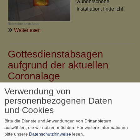
wunderschöne
Installation, finde ich!
Bildrechte
beim Autor
über
Weiterlesen
Passionskreuz
in
Gottesdienstabsagen
der
Rödelseer
aufgrund der aktuellen
Kirche
Coronalage
Verwendung von
Liebe Gemeindeglieder in Rödelsee und
personenbezogenen Daten
Fröhstockheim,
und Cookies
aufgrund der aktuellen Corona-Gefährdungslage
werden (unabhängig von den Veröffentlichungen im
Bitte die Dienste und Anwendungen von Drittanbietern
Amtsblatt und Monatsgruß) in unseren Gemeinden bis
auswählen, die wir nutzen möchten.
Für weitere Informationen
mindestens zum 19.04.2020 keine Gottesdienste,
bitte unsere
Datenschutzhinweise
lesen.