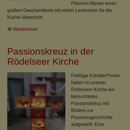
Pfarrerin Meiser einen
großen Geschenkkorb mit vielen Leckereien für die
Küche überreicht.
über
Weiterlesen
25-
jähriges
Passionskreuz in der
Dienstjubiläum
unserer
Rödelseer Kirche
Sekretärin
Fleißige Künstler*innen
haben in unserer
Rödelseer Kirche ein
beleuchtetes
Passionskreuz mit
Bildern zur
Passionsgeschichte
aufgestellt. Eine