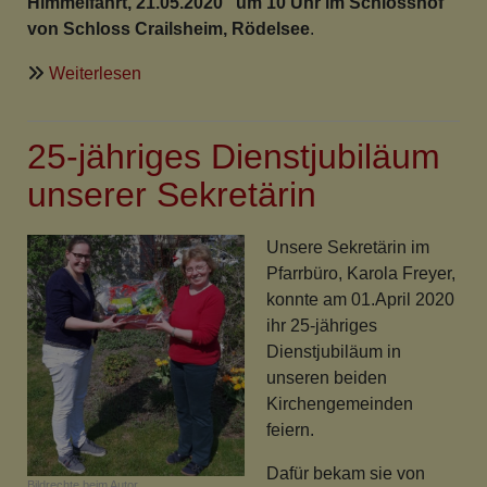
Himmelfahrt, 21.05.2020 um 10 Uhr im Schlosshof
von Schloss Crailsheim, Rödelsee
.
über
Weiterlesen
Langsam
geht's
25-jähriges Dienstjubiläum
wieder
los!
unserer Sekretärin
Unsere Sekretärin im
Pfarrbüro, Karola Freyer,
konnte am 01.April 2020
ihr 25-jähriges
Dienstjubiläum in
unseren beiden
Kirchengemeinden
feiern.
Dafür bekam sie von
Bildrechte
beim Autor