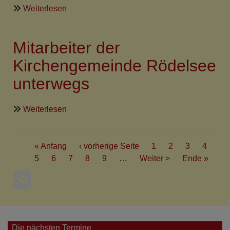
über
Weiterlesen
Mitarbeiterdank
Fröhstockheim
Mitarbeiter der
19.01.2020
Kirchengemeinde Rödelsee
unterwegs
über
Weiterlesen
Mitarbeiter
der
Seitennummerierung
Kirchengemeinde
First
« Anfang
Vorherige
‹ vorherige Seite
Seite
1
Aktuelle
2
Seite
3
Seite
4
Rödelsee
page
Seite
5
Seite
6
Seite
7
Seite
Seite
8
Seite
9
…
Nächste
Weiter >
Seite
Last
Ende »
unterwegs
Seite
page
Die nächsten Termine