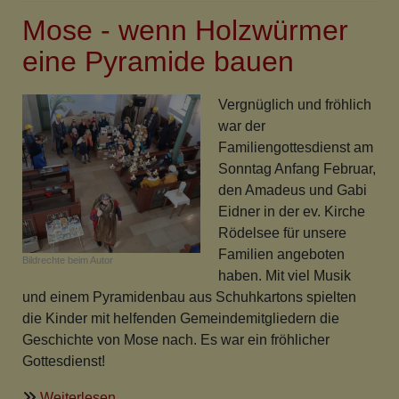
am
Mose - wenn Holzwürmer
Kirchturm
in
eine Pyramide bauen
Fröhstockheim
Vergnüglich und fröhlich
war der
Familiengottesdienst am
Sonntag Anfang Februar,
den Amadeus und Gabi
Eidner in der ev. Kirche
Rödelsee für unsere
Familien angeboten
Bildrechte
beim Autor
haben. Mit viel Musik
und einem Pyramidenbau aus Schuhkartons spielten
die Kinder mit helfenden Gemeindemitgliedern die
Geschichte von Mose nach. Es war ein fröhlicher
Gottesdienst!
über
Weiterlesen