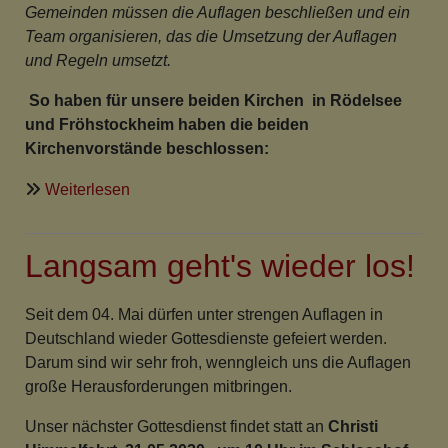
Gemeinden müssen die Auflagen beschließen und ein
Team organisieren, das die Umsetzung der Auflagen
und Regeln umsetzt.
So haben für unsere beiden Kirchen in Rödelsee
und Fröhstockheim haben die beiden
Kirchenvorstände beschlossen:
über
Weiterlesen
Hygiene-
Regeln
Langsam geht's wieder los!
für
die
Gottesdienste
Seit dem 04. Mai dürfen unter strengen Auflagen in
in
Deutschland wieder Gottesdienste gefeiert werden.
Rödelsee
Darum sind wir sehr froh, wenngleich uns die Auflagen
und
große Herausforderungen mitbringen.
Fröhstockheim
Unser nächster Gottesdienst findet statt an
Christi