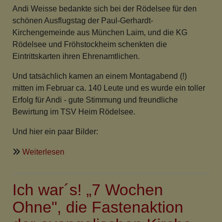
Andi Weisse bedankte sich bei der Rödelsee für den
schönen Ausflugstag der Paul-Gerhardt-
Kirchengemeinde aus München Laim, und die KG
Rödelsee und Fröhstockheim schenkten die
Eintrittskarten ihren Ehrenamtlichen.
Und tatsächlich kamen an einem Montagabend (!)
mitten im Februar ca. 140 Leute und es wurde ein toller
Erfolg für Andi - gute Stimmung und freundliche
Bewirtung im TSV Heim Rödelsee.
Und hier ein paar Bilder:
über
Weiterlesen
Andi
Weiss
Ich war´s! „7 Wochen
in
Rödelsee
Ohne", die Fastenaktion
im