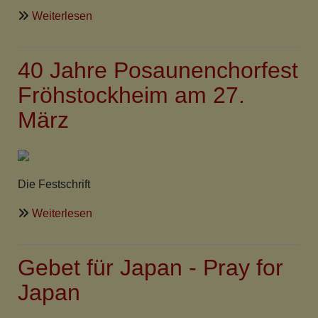
über
Weiterlesen
Meldungen
auf
40 Jahre Posaunenchorfest
der
Startseite
Fröhstockheim am 27.
März
Die Festschrift
über
Weiterlesen
40
Jahre
Gebet für Japan - Pray for
Posaunenchorfest
Fröhstockheim
Japan
am
27.