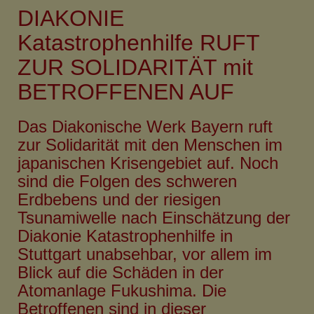
Aktion
DIAKONIE
anlässlich
der
Katastrophenhilfe RUFT
Landessynode
ZUR SOLIDARITÄT mit
-
BETROFFENEN AUF
Pfarrer
Nawi
Philip
Das Diakonische Werk Bayern ruft
antwortet
zur Solidarität mit den Menschen im
japanischen Krisengebiet auf. Noch
sind die Folgen des schweren
Erdbebens und der riesigen
Tsunamiwelle nach Einschätzung der
Diakonie Katastrophenhilfe in
Stuttgart unabsehbar, vor allem im
Blick auf die Schäden in der
Atomanlage Fukushima. Die
Betroffenen sind in dieser