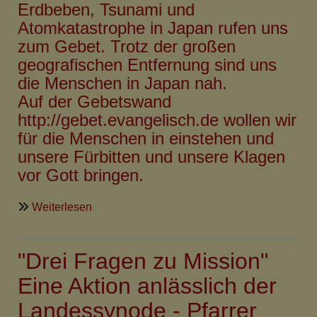
Erdbeben, Tsunami und
März
Atomkatastrophe in Japan rufen uns
zum Gebet. Trotz der großen
geografischen Entfernung sind uns
die Menschen in Japan nah.
Auf der Gebetswand
http://gebet.evangelisch.de
wollen wir
für die Menschen in einstehen und
unsere Fürbitten und unsere Klagen
vor Gott bringen.
über
Weiterlesen
Gebet
für
"Drei Fragen zu Mission"
Japan
-
Eine Aktion anlässlich der
Pray
Landessynode - Pfarrer
for