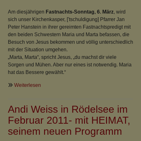
nothing
to
Am diesjährigen
Fastnachts-Sonntag, 6. März
, wird
celebrate
sich unser Kirchenkasper, ['tschuldigung] Pfarrer Jan
Peter Hanstein in ihrer gereimten Fastnachtspredigt mit
den beiden Schwestern Maria und Marta befassen, die
Besuch von Jesus bekommen und völlig unterschiedlich
mit der Situation umgehen.
„Marta, Marta“, spricht Jesus, „du machst dir viele
Sorgen und Mühen. Aber nur eines ist notwendig. Maria
hat das Bessere gewählt.“
über
Weiterlesen
Eins
aber
Andi Weiss in Rödelsee im
ist
Not
Februar 2011- mit HEIMAT,
seinem neuen Programm