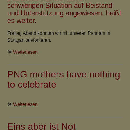
schwierigen Situation auf Beistand
und Unterstützung angewiesen, heißt
es weiter.
Freitag Abend konnten wir mit unseren Partnern in
Stuttgart telefonieren.
über
Weiterlesen
Japan:
Katastrophen
PNG mothers have nothing
mit
unabsehbaren
to celebrate
Folgen
über
Weiterlesen
PNG
mothers
Eins aber ist Not
have