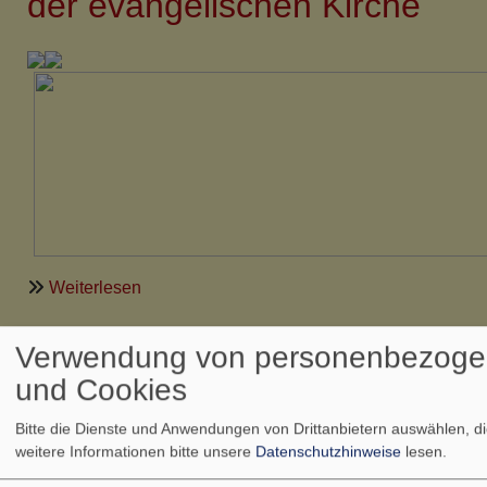
der evangelischen Kirche
Februar
2011-
mit
HEIMAT,
seinem
neuen
Programm
über
Weiterlesen
Ich
war
Verwendung von personenbezoge
Bauanfang der
´s!
und Cookies
„7
Städtebauerneuerung
Wochen
Bitte die Dienste und Anwendungen von Drittanbietern auswählen, d
Rödelsee
Ohne",
weitere Informationen bitte unsere
Datenschutzhinweise
lesen.
die