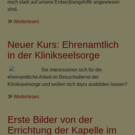
noch stark auf unsere Entwicklungshilfe angewiesen
sind.
über
Weiterlesen
Evangelische
Partnerschaft
Neuer Kurs: Ehrenamtlich
heute
-
in der Klinikseelsorge
Partnerschaftssonntag
2010
Sie interessieren sich für die
ehrenamtliche Arbeit im Besuchsdienst der
Klinikseelsorge und wollen sich dazu ausbilden lassen?
über
Weiterlesen
Neuer
Kurs:
Erste Bilder von der
Ehrenamtlich
in
Errichtung der Kapelle im
der