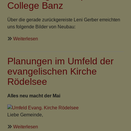
College Banz
Klinikseelsorge
Über die gerade zurückgereiste Leni Gerber erreichten
uns folgende Bilder von Neubau:
über
Weiterlesen
Erste
Bilder
Planungen im Umfeld der
von
der
evangelischen Kirche
Errichtung
Rödelsee
der
Kapelle
im
Alles neu macht der Mai
College
Banz
Liebe Gemeinde,
über
Weiterlesen