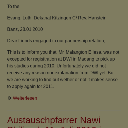
To the
Evang. Luth. Dekanat Kitzingen C/ Rev. Hanstein
Banz, 28.01.2010
Dear friends engaged in our partnership relation,
This is to inform you that, Mr. Malangton Eliesa, was not
excepted for regisitration at DWI in Madang to pick up
his studies during 2010. Unfortunately we did not
receive any reason nor explanation from DWI yet. Bur
we are working to find out wether or not it makes sense
to apply again for 2011.
über
Weiterlesen
Ein
Brief
Austauschpfarrer Nawi
aus
Banz