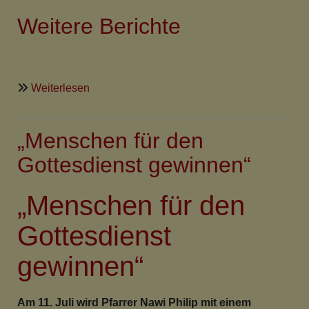
Weitere Berichte
über
Weiterlesen
Presse
und
„Menschen für den
Predigt
zu
Gottesdienst gewinnen“
Nawi
Philips
„Menschen für den
Einführung
Gottesdienst
gewinnen“
Am 11. Juli wird Pfarrer Nawi Philip mit einem