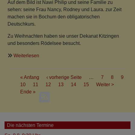
Auf dem Bild ist Nawi Philip und seine Familie zu
sehen: seine Frau Nancy, Rodney und Laura. zur Zeit
machen sie in Bochum den obligatorischen
Deutschkurs.
Zu Weihnachten haben sie unser Dekanat Kitzingen
und besonders Rödelsee besucht.
über
Weiterlesen
Austauschpfarrer
Nawi
Seitennummerierung
Philip
First
« Anfang
Vorherige
‹ vorherige Seite
…
Seite
7
Seite
8
Seite
9
ab
page
Seite
10
Seite
11
Aktuelle
12
Seite
Seite
13
Seite
14
Seite
15
Nächste
Weiter >
11.
Last
Ende »
Seite
Seite
Juli
page
2010
in
Rödelsee/Dekanat
Die nächsten Termine
Kitzingen