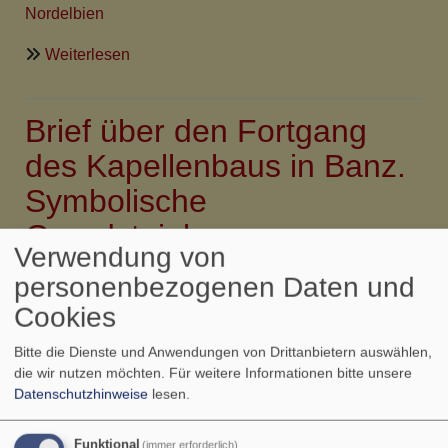
Nordelbien
über
Weiterlesen
Mitarbeit
in
Brief über den Fortgang
Papua
Neuguinea,
des Kapellenbaus in Banz.
besonders
Symbolische
LCCB
Banz
Grundsteinlegung
Verwendung von
personenbezogenen Daten und
Rev. Horst & Helene Gerber Lutheran Church College
Banz P.O.Box 72, Mt. Hagen, WHP Papua New Guinea
Cookies
Banz, 07.03.10
Bitte die Dienste und Anwendungen von Drittanbietern auswählen,
die wir nutzen möchten.
Für weitere Informationen bitte unsere
(
vergleiche auch diese Nachricht mit Plänen
)
Datenschutzhinweise
lesen.
RUNDBRIEF
Funktional
(immer erforderlich)