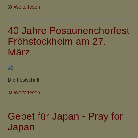
über
Weiterlesen
Meldungen
auf
40 Jahre Posaunenchorfest
der
Startseite
Fröhstockheim am 27.
März
Die Festschrift
über
Weiterlesen
40
Jahre
Gebet für Japan - Pray for
Posaunenchorfest
Fröhstockheim
Japan
am
27.