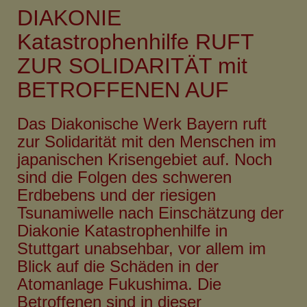
Aktion
DIAKONIE
anlässlich
der
Katastrophenhilfe RUFT
Landessynode
ZUR SOLIDARITÄT mit
-
BETROFFENEN AUF
Pfarrer
Nawi
Philip
Das Diakonische Werk Bayern ruft
antwortet
zur Solidarität mit den Menschen im
japanischen Krisengebiet auf. Noch
sind die Folgen des schweren
Erdbebens und der riesigen
Tsunamiwelle nach Einschätzung der
Diakonie Katastrophenhilfe in
Stuttgart unabsehbar, vor allem im
Blick auf die Schäden in der
Atomanlage Fukushima. Die
Betroffenen sind in dieser