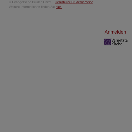
© Evangelische Brüder-Unität –
Herrnhuter Brüdergemeine
Weitere Informationen finden Sie
hier
.
Benutzermenü
Anmelden