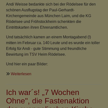
Andi Weisse bedankte sich bei der Rödelsee für den
schönen Ausflugstag der Paul-Gerhardt-
Kirchengemeinde aus München Laim, und die KG
Rödelsee und Fröhstockheim schenkten die
Eintrittskarten ihren Ehrenamtlichen.
Und tatsächlich kamen an einem Montagabend (!)
mitten im Februar ca. 140 Leute und es wurde ein toller
Erfolg für Andi - gute Stimmung und freundliche
Bewirtung im TSV Heim Rödelsee.
Und hier ein paar Bilder:
über
Weiterlesen
Andi
Weiss
Ich war´s! „7 Wochen
in
Rödelsee
Ohne", die Fastenaktion
im