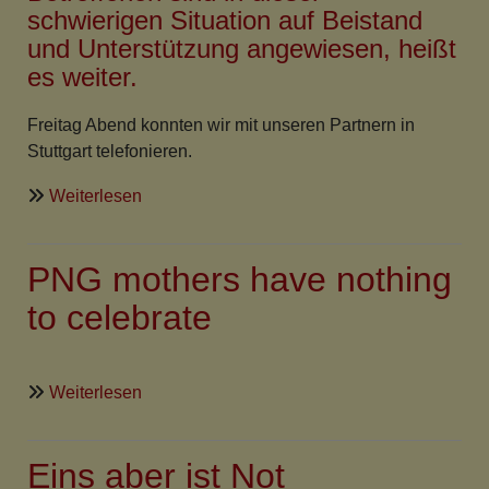
schwierigen Situation auf Beistand
und Unterstützung angewiesen, heißt
es weiter.
Freitag Abend konnten wir mit unseren Partnern in
Stuttgart telefonieren.
über
Weiterlesen
Japan:
Katastrophen
PNG mothers have nothing
mit
unabsehbaren
to celebrate
Folgen
über
Weiterlesen
PNG
mothers
Eins aber ist Not
have