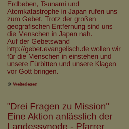
Erdbeben, Tsunami und
März
Atomkatastrophe in Japan rufen uns
zum Gebet. Trotz der großen
geografischen Entfernung sind uns
die Menschen in Japan nah.
Auf der Gebetswand
http://gebet.evangelisch.de
wollen wir
für die Menschen in einstehen und
unsere Fürbitten und unsere Klagen
vor Gott bringen.
über
Weiterlesen
Gebet
für
"Drei Fragen zu Mission"
Japan
-
Eine Aktion anlässlich der
Pray
Landessynode - Pfarrer
for