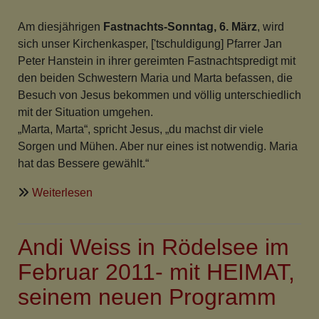
nothing
to
Am diesjährigen
Fastnachts-Sonntag, 6. März
, wird
celebrate
sich unser Kirchenkasper, ['tschuldigung] Pfarrer Jan
Peter Hanstein in ihrer gereimten Fastnachtspredigt mit
den beiden Schwestern Maria und Marta befassen, die
Besuch von Jesus bekommen und völlig unterschiedlich
mit der Situation umgehen.
„Marta, Marta“, spricht Jesus, „du machst dir viele
Sorgen und Mühen. Aber nur eines ist notwendig. Maria
hat das Bessere gewählt.“
über
Weiterlesen
Eins
aber
Andi Weiss in Rödelsee im
ist
Not
Februar 2011- mit HEIMAT,
seinem neuen Programm