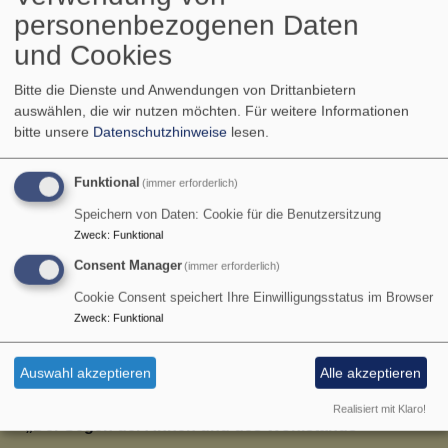
"Sommerstudienkurs für Dozierende" in Neuendettelsau
personenbezogenen Daten
auf und freut sich auf einen Besuch im Dekanat Castell.
und Cookies
Er hat an der Augustana Hochschule in Neuendettelsau
studiert und spricht deutsch. Zur Zeit ist er als Dozent
Bitte die Dienste und Anwendungen von Drittanbietern
am „headman training center" in Heldsbach/Papua
auswählen, die wir nutzen möchten.
Für weitere Informationen
Neuguinea tätig. Dies ist ein Fortbildungszentrum für
bitte unsere
Datenschutzhinweise
lesen.
Kirchenvorsteher/Innen in der Evang. Luth. Kirche von
Papua Neuguinea.
Funktional
(immer erforderlich)
Speichern von Daten: Cookie für die Benutzersitzung
Pfr. Maiyupe Par wird uns über seine Erfahrungen als
Zweck
:
Funktional
Dozent an der Ausbildungsstätte in Heldsbach
berichten und über Kargo-Kulte und
Consent Manager
(immer erforderlich)
Wohlstandsevangelium einen Vortrag halten.
Cookie Consent speichert Ihre Einwilligungsstatus im Browser
"Kargoismus und Prosperity" aus melanesischer Sicht.
Zweck
:
Funktional
Eine kosmologische Lebensdeutung - durch christliche
Mission dynamisiert.
Auswahl akzeptieren
Alle akzeptieren
Realisiert mit Klaro!
„Der Segen der Ahnen und des Wohlstands"