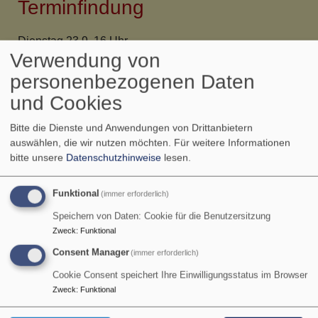
Terminfindung
Dienstag 23.9. 16 Uhr
Verwendung von
Erstes Treffen der
personenbezogenen Daten
Konfirmanden Rödelsee nach
und Cookies
den Ferien zur Terminfindung
Bitte die Dienste und Anwendungen von Drittanbietern
auswählen, die wir nutzen möchten.
Für weitere Informationen
Dienstag 23.9. 17.30 Uhr
bitte unsere
Datenschutzhinweise
lesen.
jeweils Evang. Gemeindehaus
Rödelsee
Funktional
(immer erforderlich)
Speichern von Daten: Cookie für die Benutzersitzung
Zweck
:
Funktional
Consent Manager
(immer erforderlich)
Die nächsten Termine
Cookie Consent speichert Ihre Einwilligungsstatus im Browser
So, 9.8. 9:30 Uhr
Zweck
:
Funktional
Gottesdienst