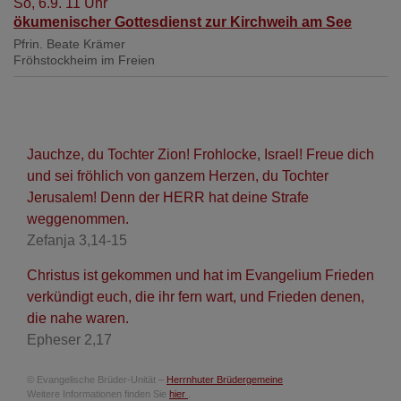
So, 6.9. 11 Uhr
ökumenischer Gottesdienst zur Kirchweih am See
Pfrin. Beate Krämer
Fröhstockheim
im Freien
Jauchze, du Tochter Zion! Frohlocke, Israel! Freue dich
und sei fröhlich von ganzem Herzen, du Tochter
Jerusalem! Denn der HERR hat deine Strafe
weggenommen.
Zefanja 3,14-15
Christus ist gekommen und hat im Evangelium Frieden
verkündigt euch, die ihr fern wart, und Frieden denen,
die nahe waren.
Epheser 2,17
© Evangelische Brüder-Unität –
Herrnhuter Brüdergemeine
Weitere Informationen finden Sie
hier
.