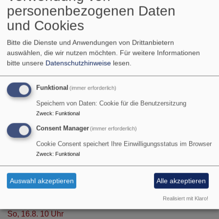
Evang. Gemeinde
personenbezogenen Daten
Fröhstockheim zum
Bildrechte
beim Autor
und Cookies
jährlichen Essen. Den Dank der Gemeinde erstattete
Pfarrer i.R. Wolfgang Götschel in einer kurzen Rede.
Bitte die Dienste und Anwendungen von Drittanbietern
Köstlich waren das Essen und die Schöppli, fröhlich
auswählen, die wir nutzen möchten.
Für weitere Informationen
und herzlich die Gespräche. Also, bleibt wie Ihr seid, bis
bitte unsere
Datenschutzhinweise
lesen.
zum nächsten Jahr!
Funktional
(immer erforderlich)
Speichern von Daten: Cookie für die Benutzersitzung
Zweck
:
Funktional
Consent Manager
(immer erforderlich)
Die nächsten Termine
Cookie Consent speichert Ihre Einwilligungsstatus im Browser
So, 9.8. 9:30 Uhr
Zweck
:
Funktional
Gottesdienst
Sr. Ruth Meili
Auswahl akzeptieren
Alle akzeptieren
Rödelsee
Kirche Rödelsee
Realisiert mit Klaro!
So, 16.8. 10 Uhr