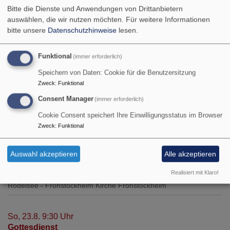
Danach gibts wie immer Bremser und Zwiebelplootz.
Bitte die Dienste und Anwendungen von Drittanbietern
auswählen, die wir nutzen möchten.
Für weitere Informationen
Wir freuen uns auf Euch/Sie!
bitte unsere
Datenschutzhinweise
lesen.
Funktional
(immer erforderlich)
Die nächsten Termine
Speichern von Daten: Cookie für die Benutzersitzung
Zweck
:
Funktional
So, 9.8. 9:30 Uhr
Consent Manager
Gottesdienst
(immer erforderlich)
Sr. Ruth Meili
Cookie Consent speichert Ihre Einwilligungsstatus im Browser
Rödelsee
Kirche Rödelsee
Zweck
:
Funktional
So, 16.8. 10 Uhr
Auswahl akzeptieren
Alle akzeptieren
Gottesdienst zur Kirchweih
Realisiert mit Klaro!
Pfrin. Raffaela Meiser
Rödelsee - Fröhstockheim
Kirche Fröhstockheim
So, 23.8. 9:30 Uhr
Gottesdienst