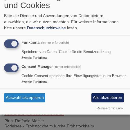
und Cookies
"Neuguinea online"
Bitte die Dienste und Anwendungen von Drittanbietern
auswählen, die wir nutzen möchten.
Für weitere Informationen
bitte unsere
Datenschutzhinweise
lesen.
Funktional
(immer erforderlich)
Speichern von Daten: Cookie für die Benutzersitzung
Zweck
:
Funktional
Die nächsten Termine
Consent Manager
(immer erforderlich)
So, 9.8. 9:30 Uhr
Cookie Consent speichert Ihre Einwilligungsstatus im Browser
Gottesdienst
Zweck
:
Funktional
Sr. Ruth Meili
Rödelsee
Kirche Rödelsee
Auswahl akzeptieren
Alle akzeptieren
So, 16.8. 10 Uhr
Realisiert mit Klaro!
Gottesdienst zur Kirchweih
Pfrin. Raffaela Meiser
Rödelsee - Fröhstockheim
Kirche Fröhstockheim