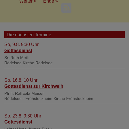
Seite
Nächste
Weiter >
Last
Ende »
Seite
page
Die nächsten Termine
So, 9.8. 9:30 Uhr
Gottesdienst
Sr. Ruth Meili
Rödelsee
Kirche Rödelsee
So, 16.8. 10 Uhr
Gottesdienst zur Kirchweih
Pfrin. Raffaela Meiser
Rödelsee - Fröhstockheim
Kirche Fröhstockheim
So, 23.8. 9:30 Uhr
Gottesdienst