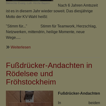
Bildrechte
Evang.-Luth. Kirche Bayern
Nach 6 Jahren Amtszeit
ist es in diesem Jahr wieder soweit. Das diesjährige
Motto der KV-Wahl heißt:
"Stimm für..." Stimm für Teamwork, Herzschlag,
Netzwerken, mittendrin, heilige Momente, neue
Wege.....
über
Weiterlesen
KV
-
Fußdrücker-Andachten in
Wahl
2024
Rödelsee und
Fröhstockheim
Fußdrücker-Andachten
In beiden