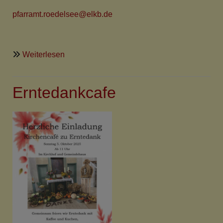
pfarramt.roedelsee@elkb.de
über
Weiterlesen
Ev.-
Luth
Erntedankcafe
Pfarramt
Rödelsee
vom
2.10.-16.10.25
geschlossen