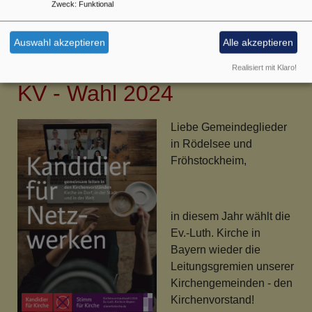
Zweck
:
Funktional
Herzliche Einladung an alle!
über
Weiterlesen
Auswahl akzeptieren
Alle akzeptieren
Ortsänderung
Realisiert mit Klaro!
Himmelfahrtsgottesdienst
KV - Wahl 2024
Liebe Gemeindeglieder
in Rödelsee und
Fröhstockheim,
in diesem Jahr wählt die
Ev.-Luth. Kirche in
Bayern wieder die
Leitungsgremien unserer
Kirchengemeinden - den
Kirchenvorstand!