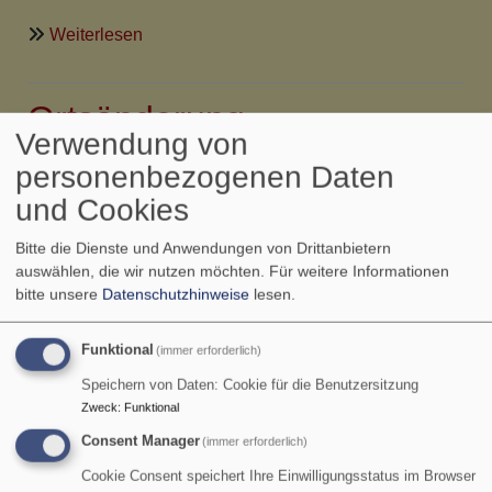
über
Weiterlesen
Ortsänderung
Weinleseandacht
Ortsänderung
Verwendung von
Himmelfahrtsgottesdienst
personenbezogenen Daten
und Cookies
Achtung - Achtung - Achtung - Achtung - Achtung -
Achtung - Achtung
Bitte die Dienste und Anwendungen von Drittanbietern
auswählen, die wir nutzen möchten.
Für weitere Informationen
bitte unsere
Datenschutzhinweise
lesen.
Aufgrund der unbeständigen Wetterlage findet der
regionale Himmelfahrtsgottesdienst
Funktional
(immer erforderlich)
Speichern von Daten: Cookie für die Benutzersitzung
am
29.5.25 um 10 Uhr in der ev. Kirche
Zweck
:
Funktional
Mainbernheim
statt.
Consent Manager
(immer erforderlich)
Danach gibts wie gewohnt Bratwurst und Getränke.
Cookie Consent speichert Ihre Einwilligungsstatus im Browser