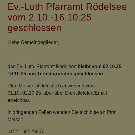
Ev.-Luth Pfarramt Rödelsee
ab
01.02.26
vom 2.10.-16.10.25
in
geschlossen
Mainbernheim
Liebe Gemeindeglieder,
das Ev.-Luth. Pfarramt Rödelsee
bleibt vom 02.10.25 -
16.10.25 aus Termingründen geschlossen
.
Pfrin Meiser ist dienstlich abwesend vom
01.10.-02.10.25, aber über Diensttelefon/Email
erreichbar.
In dringenden Fällen wenden Sie sich bitte an Pfrin
Meiser:
0157 - 58525907