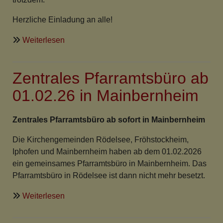
Herzliche Einladung an alle!
über
Weiterlesen
reg.
Himmelfahrtsgottesdienst
Zentrales Pfarramtsbüro ab
wetterbedingt
in
01.02.26 in Mainbernheim
ev.
Kirche
Zentrales Pfarramtsbüro ab sofort in Mainbernheim
Mainbernheim
Die Kirchengemeinden Rödelsee, Fröhstockheim,
Iphofen und Mainbernheim haben ab dem 01.02.2026
ein gemeinsames Pfarramtsbüro in Mainbernheim. Das
Pfarramtsbüro in Rödelsee ist dann nicht mehr besetzt.
über
Weiterlesen
Zentrales
Pfarramtsbüro