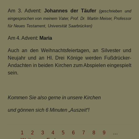
Am 3. Advent:
Johannes der Täufer
(geschrieben und
eingesprochen von meinem Vater,
Prof. Dr. Martin Meiser, Professor
für
Neues Testament, Universität Saarbrücken)
Am 4. Advent:
Maria
Auch an den Weihnachtsfeiertagen,
an Silvester und
Neujahr und
an Hl. Drei Könige werden
Fußdrücker-
Andachten in beiden Kirchen
zum Abspielen eingespielt
sein.
Kommen Sie also gerne in unsere Kirchen
und gönnen sich 6 Minuten „Auszeit“!
Seitennummerierung
Aktuelle
1
Seite
2
Seite
3
Seite
4
Seite
5
Seite
6
Seite
7
Seite
8
Seite
9
…