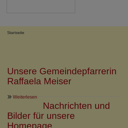
Breadcrumb
Startseite
Unsere Gemeindepfarrerin
Raffaela Meiser
über
Weiterlesen
Nachrichten und
Unsere
Gemeindepfarrerin
Bilder für unsere
Raffaela
Homepage...
Meiser