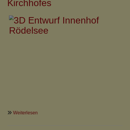
Kirchhofes
über
Weiterlesen
Erste
3D