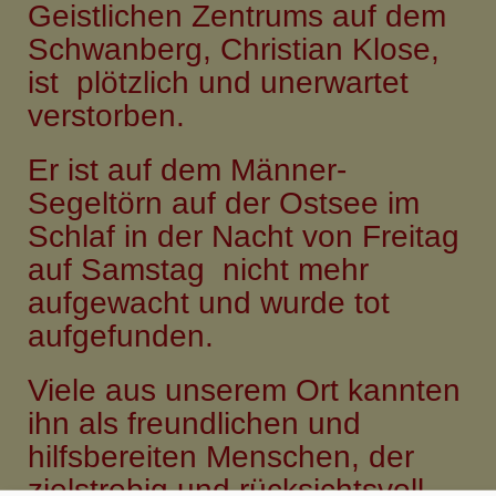
21.10.2010
Geistlichen Zentrums auf dem
um
Schwanberg, Christian Klose,
19.30
ist plötzlich und unerwartet
h,
verstorben.
Gemeindehaus
Castell
Er ist auf dem Männer-
Segeltörn auf der Ostsee im
Schlaf in der Nacht von Freitag
auf Samstag nicht mehr
aufgewacht und wurde tot
aufgefunden.
Viele aus unserem Ort kannten
ihn als freundlichen und
hilfsbereiten Menschen, der
zielstrebig und rücksichtsvoll