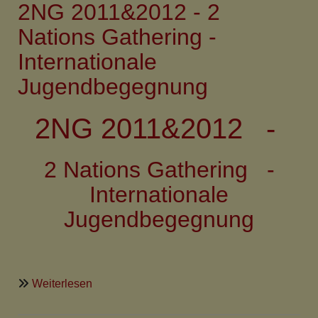
2NG 2011&2012 - 2
Entwürfe
zur
Nations Gathering -
neuen
Internationale
Gestaltung
des
Jugendbegegnung
Kirchhofes
2NG 2011&2012 -
2 Nations Gathering -
Internationale
Jugendbegegnung
über
Weiterlesen
2NG
2011&2012