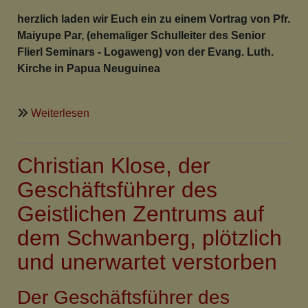
herzlich laden wir Euch ein zu einem Vortrag von Pfr.
Maiyupe Par, (ehemaliger Schulleiter des Senior
Flierl Seminars - Logaweng) von der Evang. Luth.
Kirche in Papua Neuguinea
über
Weiterlesen
„Der
Segen
Christian Klose, der
der
Ahnen
Geschäftsführer des
und
Geistlichen Zentrums auf
des
Wohlstands".
dem Schwanberg, plötzlich
Vortrag
und unerwartet verstorben
am
Donnerstag,
Der Geschäftsführer des
den