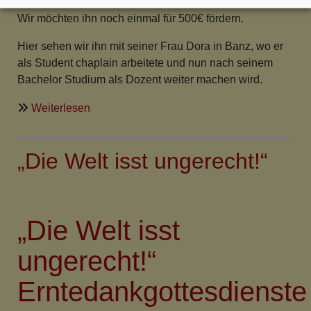
plötzlich
Wir möchten ihn noch einmal für 500€ fördern.
und
unerwartet
Hier sehen wir ihn mit seiner Frau Dora in Banz, wo er
verstorben
als Student chaplain arbeitete und nun nach seinem
Bachelor Studium als Dozent weiter machen wird.
über
Weiterlesen
Bericht
von
„Die Welt isst ungerecht!“
Pastor
Michael
Taikeka
erstem
„Die Welt isst
Bachelor-
Studienjahr
ungerecht!“
Erntedankgottesdienste