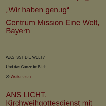
„Wir haben genug“
Centrum Mission Eine Welt,
Bayern
WAS ISST DIE WELT?
Und das Ganze im Bild:
über
Weiterlesen
„Die
Welt
ANS LICHT.
isst
ungerecht!“
Kirchweihgottesdienst mit