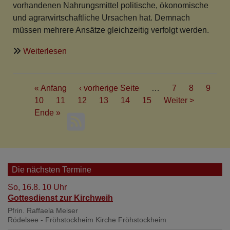
vorhandenen Nahrungsmittel politische, ökonomische
und agrarwirtschaftliche Ursachen hat. Demnach
müssen mehrere Ansätze gleichzeitig verfolgt werden.
über
Weiterlesen
Abschluss
Internationalen
Seitennummerierung
Symposion
First
« Anfang
Vorherige
‹ vorherige Seite
…
Seite
7
Seite
8
Seite
9
"Ernährungsgerechtigkeit
page
Seite
10
Aktuelle
11
Seite
12
Seite
Seite
13
Seite
14
Seite
15
Nächste
Weiter >
und
Last
Ende »
Seite
Seite
Klimawandel",
page
Mission
EineWelt
Die nächsten Termine
So, 16.8. 10 Uhr
Gottesdienst zur Kirchweih
Pfrin. Raffaela Meiser
Rödelsee - Fröhstockheim
Kirche Fröhstockheim