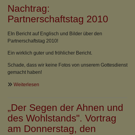
Nachtrag:
-
2
Partnerschaftstag 2010
Nations
Gathering
EIn Bericht auf Englisch und Bilder über den
-
Partnerschaftstag 2010!
Internationale
Jugendbegegnung
Ein wirklich guter und fröhlicher Bericht.
Schade, dass wir keine Fotos von unserem Gottesdienst
gemacht haben!
über
Weiterlesen
Nachtrag:
Partnerschaftstag
„Der Segen der Ahnen und
2010
des Wohlstands". Vortrag
am Donnerstag, den