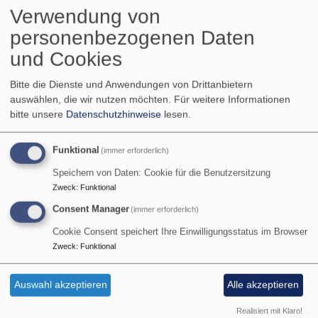
Verwendung von
viele Projekte auf dem
personenbezogenen Daten
Schwanberg erfolgreich bewegt
und Cookies
hat und auch in unseren Ort
Rödelsee damit viel Gutes
Bitte die Dienste und Anwendungen von Drittanbietern
vorangebracht hat.
auswählen, die wir nutzen möchten.
Für weitere Informationen
bitte unsere
Datenschutzhinweise
lesen.
über
Weiterlesen
Funktional
(immer erforderlich)
Christian
Klose,
Speichern von Daten: Cookie für die Benutzersitzung
Bericht von Pastor Michael
der
Zweck
:
Funktional
Geschäftsführer
Taikeka erstem Bachelor-
Consent Manager
(immer erforderlich)
des
Cookie Consent speichert Ihre Einwilligungsstatus im Browser
Studienjahr
Geistlichen
Zweck
:
Funktional
Zentrums
auf
Im Anhang die Resultate seines Studium. In seinem
Auswahl akzeptieren
Alle akzeptieren
dem
Brief beantragt Pastor Taikeka die Unterstützung für ein
Schwanberg,
weiteres Jahr.
Realisiert mit Klaro!