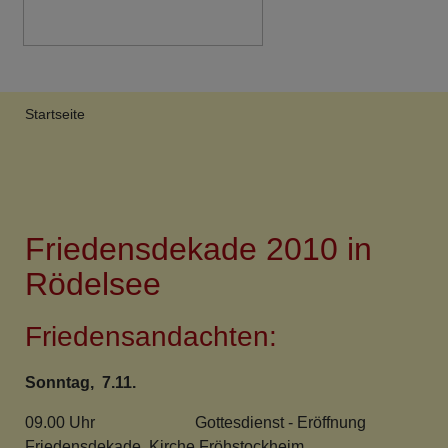
Breadcrumb
Startseite
Friedensdekade 2010 in
Rödelsee
Friedensandachten:
Sonntag, 7.11.
09.00 Uhr Gottesdienst - Eröffnung
Friedensdekade, Kirche Fröhstockheim