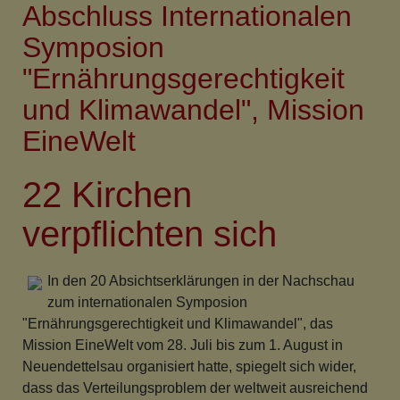
Abschluss Internationalen
Kirchweihgottesdienst
mit
Symposion
Liedern
"Ernährungsgerechtigkeit
von
Stefanie
und Klimawandel", Mission
Schwab
EineWelt
im
Festzelt
22 Kirchen
verpflichten sich
In den 20 Absichtserklärungen in der Nachschau
zum internationalen Symposion
"Ernährungsgerechtigkeit und Klimawandel", das
Mission EineWelt vom 28. Juli bis zum 1. August in
Neuendettelsau organisiert hatte, spiegelt sich wider,
dass das Verteilungsproblem der weltweit ausreichend