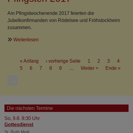
Fröhstockheim,
24.
Am Pfingstwochenende 2017 feierten die
Juli
Jubelkonfirmanden von Rödelsee und Fröhstockheim
'17
zusammen.
über
Weiterlesen
Jubelkonfirmation
in
Seitennummerierung
Rödelsee
First
« Anfang
Vorherige
‹ vorherige Seite
Seite
1
Seite
2
Seite
3
Aktuell
4
und
page
Seite
5
Seite
6
Seite
7
Seite
Seite
8
Seite
9
…
Nächste
Weiter >
Last
Ende »
Seite
Fröhstockheim
Seite
page
an
Pfingsten
2017
Die nächsten Termine
So, 9.8. 9:30 Uhr
Gottesdienst
Sr. Ruth Meili