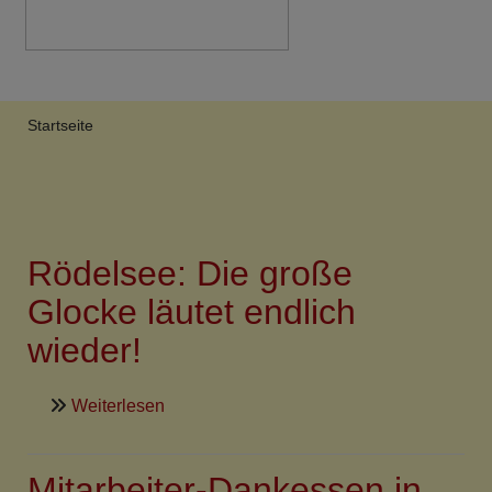
Breadcrumb
Startseite
Rödelsee: Die große
Glocke läutet endlich
wieder!
über
Weiterlesen
Rödelsee:
Die
Mitarbeiter-Dankessen in
große