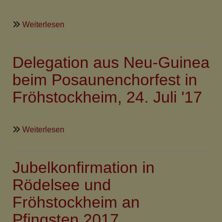
Jahr
2018!
über
Weiterlesen
Doppelte
Premiere
Delegation aus Neu-Guinea
im
Schlosskeller
beim Posaunenchorfest in
Fröhstockheim, 24. Juli '17
über
Weiterlesen
Delegation
aus
Jubelkonfirmation in
Neu-
Guinea
Rödelsee und
beim
Fröhstockheim an
Posaunenchorfest
in
Pfingsten 2017