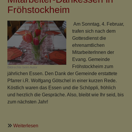
Glocke
Fröhstockheim
läutet
endlich
Am Sonntag, 4. Februar,
wieder!
trafen sich nach dem
Gottesdienst die
ehrenamtlichen
MitarbeiterInnen der
Evang. Gemeinde
Fröhstockheim zum
Bildrechte
beim Autor
jährlichen Essen. Den Dank der Gemeinde erstattete
Pfarrer i.R. Wolfgang Götschel in einer kurzen Rede.
Köstlich waren das Essen und die Schöppli, fröhlich
und herzlich die Gespräche. Also, bleibt wie Ihr seid, bis
zum nächsten Jahr!
über
Weiterlesen