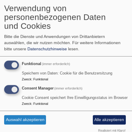
Vertrauensfrau Katharina Bienert.
Verwendung von
Herzlichen Dank und Glückwunsch!
personenbezogenen Daten
über
Weiterlesen
und Cookies
Ehrung
für
Bitte die Dienste und Anwendungen von Drittanbietern
Die Gemeinden Evang.
25
auswählen, die wir nutzen möchten.
Für weitere Informationen
Jahre
bitte unsere
Datenschutzhinweise
lesen.
Rödelsee und
treuen
Fröhstockheim wünschen
Dienst
Funktional
(immer erforderlich)
und
allen ein gutes und
Speichern von Daten: Cookie für die Benutzersitzung
Wohlklang
Zweck
:
Funktional
gesegnetes Jahr 2018!
Consent Manager
(immer erforderlich)
Die Jahreslosung lautet:
Cookie Consent speichert Ihre Einwilligungsstatus im Browser
Zweck
:
Funktional
Gott spricht: Ich will dem
Durstigen geben von der
Auswahl akzeptieren
Alle akzeptieren
Quelle des lebendigen
Realisiert mit Klaro!