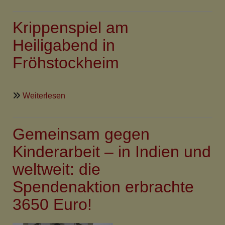
Mitarbeiter-
Dankessen
Krippenspiel am
in
Fröhstockheim
Heiligabend in
Fröhstockheim
über
Weiterlesen
Krippenspiel
am
Gemeinsam gegen
Heiligabend
in
Kinderarbeit – in Indien und
Fröhstockheim
weltweit: die
Spendenaktion erbrachte
3650 Euro!