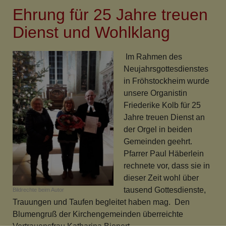
Ehrung für 25 Jahre treuen
Kinderarbeit
–
Dienst und Wohlklang
in
Indien
Im Rahmen des
und
Neujahrsgottesdienstes
weltweit:
in Fröhstockheim wurde
die
unsere Organistin
Spendenaktion
Friederike Kolb für 25
erbrachte
Jahre treuen Dienst an
3650
der Orgel in beiden
Euro!
Gemeinden geehrt.
Pfarrer Paul Häberlein
rechnete vor, dass sie in
dieser Zeit wohl über
tausend Gottesdienste,
Bildrechte
beim Autor
Trauungen und Taufen begleitet haben mag. Den
Blumengruß der Kirchengemeinden überreichte