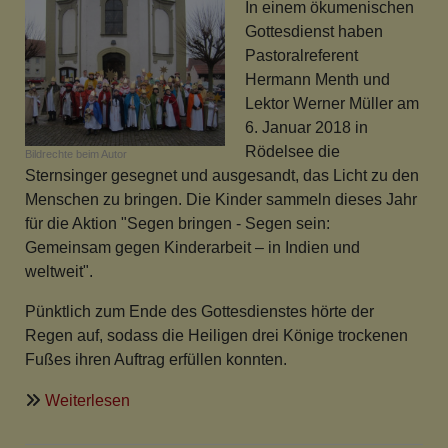
In einem ökumenischen
Gottesdienst haben
Pastoralreferent
Hermann Menth und
Lektor Werner Müller am
6. Januar 2018 in
Rödelsee die
Bildrechte
beim Autor
Sternsinger gesegnet und ausgesandt, das Licht zu den
Menschen zu bringen. Die Kinder sammeln dieses Jahr
für die Aktion "Segen bringen - Segen sein:
Gemeinsam gegen Kinderarbeit – in Indien und
weltweit".
Pünktlich zum Ende des Gottesdienstes hörte der
Regen auf, sodass die Heiligen drei Könige trockenen
Fußes ihren Auftrag erfüllen konnten.
über
Weiterlesen
Gemeinsam
gegen