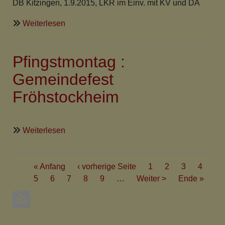
DB Kitzingen, 1.9.2015, LKR im Einv. mit KV und DA
über
Weiterlesen
100%
Pfarrstelle
Pfingstmontag :
-
Wiederbesetzt
Gemeindefest
seit
Fröhstockheim
1.4.2016:
Rödelsee
mit
über
Weiterlesen
Fröhstockheim
Pfingstmontag
:
Seitennummerierung
Gemeindefest
First
« Anfang
Vorherige
‹ vorherige Seite
Seite
1
Seite
2
Seite
3
Seite
4
Fröhstockheim
page
Aktuelle
5
Seite
6
Seite
7
Seite
Seite
8
Seite
9
…
Nächste
Weiter >
Last
Ende »
Seite
Seite
page