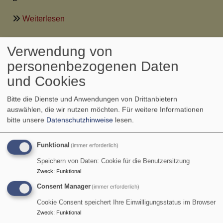
über
Weiterlesen
Neue
Pfarrerin
Verwendung von
Silvia Knoll neue Pfarrerin
für
personenbezogenen Daten
Rödelsee
in Rödelsee
und
und Cookies
Fröhstockheim
Bitte die Dienste und Anwendungen von Drittanbietern
steht
über
Weiterlesen
auswählen, die wir nutzen möchten.
Für weitere Informationen
fest
Silvia
bitte unsere
Datenschutzhinweise
lesen.
Knoll
26. Juli Abschied von
neue
Funktional
(immer erforderlich)
Pfarrerin
Pfarrer Jan-Hanstein und
Speichern von Daten: Cookie für die Benutzersitzung
in
Zweck
:
Funktional
seiner Familie
Rödelsee
Consent Manager
(immer erforderlich)
Cookie Consent speichert Ihre Einwilligungsstatus im Browser
über
Weiterlesen
Zweck
:
Funktional
26.