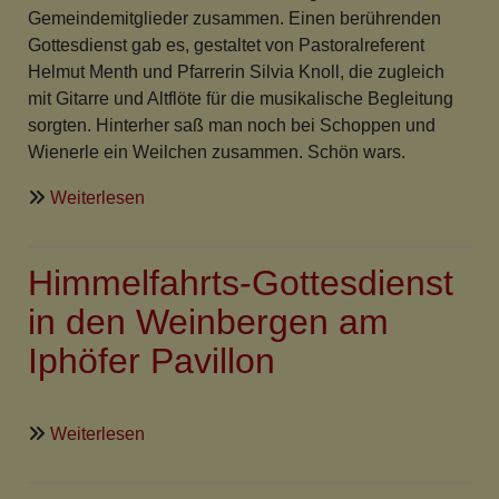
Gemeindemitglieder zusammen. Einen berührenden
Gottesdienst gab es, gestaltet von Pastoralreferent
Helmut Menth und Pfarrerin Silvia Knoll, die zugleich
mit Gitarre und Altflöte für die musikalische Begleitung
sorgten. Hinterher saß man noch bei Schoppen und
Wienerle ein Weilchen zusammen. Schön wars.
über
Weiterlesen
Bartholomäus-
Fest
Himmelfahrts-Gottesdienst
zwischen
den
in den Weinbergen am
Kirchen
Iphöfer Pavillon
gut
besucht
über
Weiterlesen
Himmelfahrts-
Gottesdienst