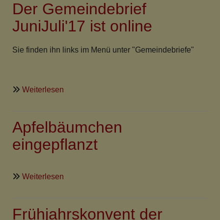
Der Gemeindebrief
in
den
JuniJuli'17 ist online
Weinbergen
am
Sie finden ihn links im Menü unter "Gemeindebriefe"
Iphöfer
Pavillon
über
Weiterlesen
Der
Gemeindebrief
Apfelbäumchen
JuniJuli'17
ist
eingepflanzt
online
über
Weiterlesen
Apfelbäumchen
eingepflanzt
Frühjahrskonvent der