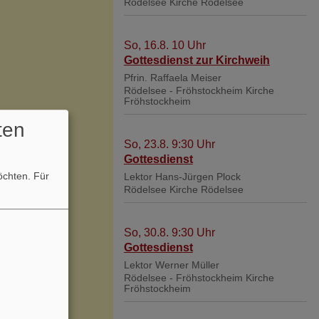
Rödelsee
Kirche Rödelsee
So, 16.8. 10 Uhr
Gottesdienst zur Kirchweih
Pfrin. Raffaela Meiser
Rödelsee - Fröhstockheim
Kirche
Fröhstockheim
ten
So, 23.8. 9:30 Uhr
Gottesdienst
möchten.
Für
Lektor Hans-Jürgen Plock
Rödelsee
Kirche Rödelsee
So, 30.8. 9:30 Uhr
Gottesdienst
Lektor Werner Müller
Rödelsee - Fröhstockheim
Kirche
Fröhstockheim