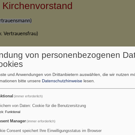
 Kirchenvorstand
ertrauensmann)
lv. Vertrauensfrau)
ndung von personenbezogenen Da
ß (berufen)
ookies
weiterter KV)
enste und Anwendungen von Drittanbietern auswählen, die wir nutzen 
rmationen bitte unsere
Datenschutzhinweise
lesen.
eiterter KV)
ktional
(immer erforderlich)
ichern von Daten: Cookie für die Benutzersitzung
(erweiterter KV)
ck
:
Funktional
sent Manager
(immer erforderlich)
kie Consent speichert Ihre Einwilligungsstatus im Browser