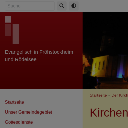
Direkt
Suche
zum
Inhalt
Evangelisch in Fröhstockheim
und Rödelsee
Breadcr
Startseite
Der Kirc
Startseite
Kirche
Unser Gemeindegebiet
Gottesdienste