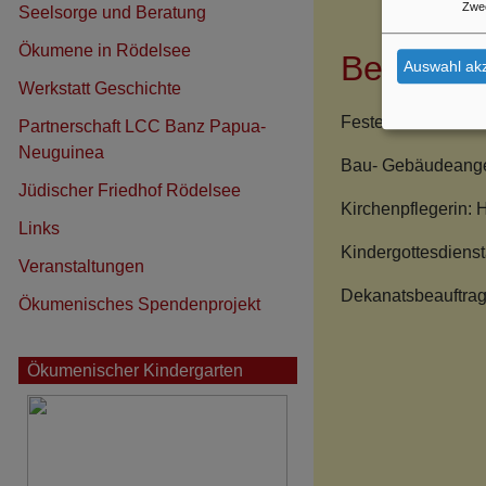
Zwe
Seelsorge und Beratung
Ökumene in Rödelsee
Beauftra
Auswahl akz
Werkstatt Geschichte
Feste und Feiern: 
Partnerschaft LCC Banz Papua-
Neuguinea
Bau- Gebäudeange
Jüdischer Friedhof Rödelsee
Kirchenpflegerin: 
Links
Kindergottesdienst
Veranstaltungen
Dekanatsbeauftragt
Ökumenisches Spendenprojekt
Ökumenischer Kindergarten