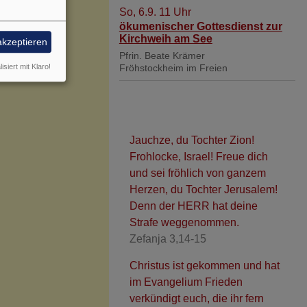
So, 6.9. 11 Uhr
ökumenischer Gottesdienst zur
Kirchweih am See
akzeptieren
Pfrin. Beate Krämer
Fröhstockheim
im Freien
isiert mit Klaro!
Jauchze, du Tochter Zion!
Frohlocke, Israel! Freue dich
und sei fröhlich von ganzem
Herzen, du Tochter Jerusalem!
Denn der HERR hat deine
Strafe weggenommen.
Zefanja 3,14-15
Christus ist gekommen und hat
im Evangelium Frieden
verkündigt euch, die ihr fern